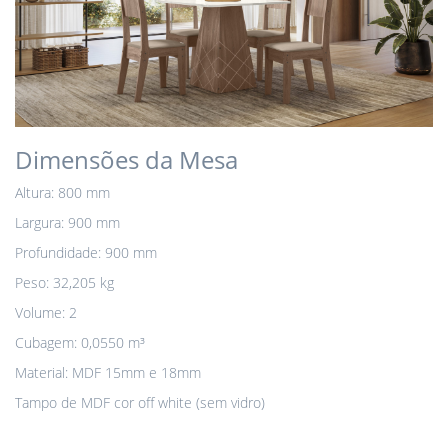
Dimensões da Mesa
Altura: 800 mm
Largura: 900 mm
Profundidade: 900 mm
Peso: 32,205 kg
Volume: 2
Cubagem: 0,0550 m³
Material: MDF 15mm e 18mm
Tampo de MDF cor off white (sem vidro)