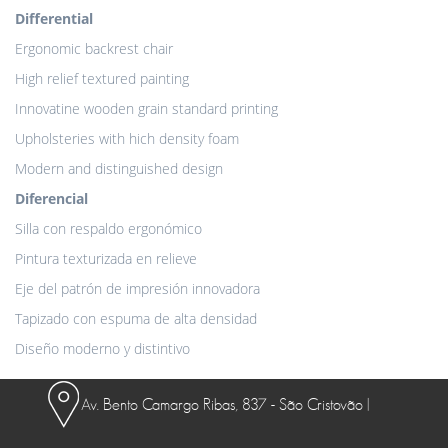
Differential
Ergonomic backrest chair
High relief textured painting
Innovatine wooden grain standard printing
Upholsteries with hich density foam
Modern and distinguished design
Diferencial
Silla con respaldo ergonómico
Pintura texturizada en relieve
Eje del patrón de impresión innovadora
Tapizado con espuma de alta densidad
Diseño moderno y distintivo
Av. Bento Camargo Ribas, 837 - São Cristovão |